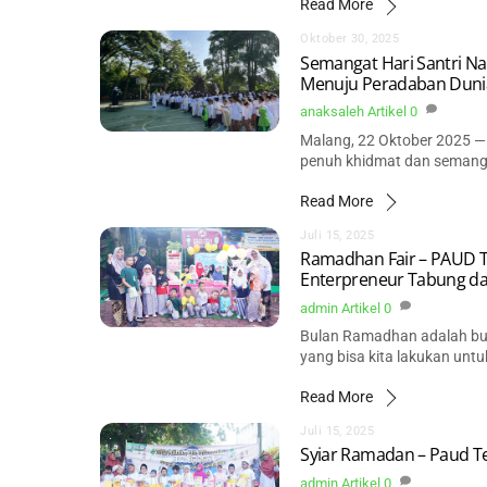
Read More
Oktober 30, 2025
Semangat Hari Santri Na
Menuju Peradaban Duni
anaksaleh
Artikel
0
Malang, 22 Oktober 2025 —
penuh khidmat dan semang
Read More
Juli 15, 2025
Ramadhan Fair – PAUD T
Enterpreneur Tabung da
admin
Artikel
0
Bulan Ramadhan adalah bul
yang bisa kita lakukan unt
Read More
Juli 15, 2025
Syiar Ramadan – Paud T
admin
Artikel
0