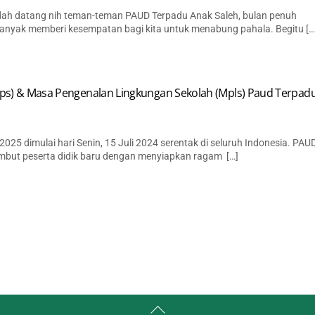
ah datang nih teman-teman PAUD Terpadu Anak Saleh, bulan penuh
banyak memberi kesempatan bagi kita untuk menabung pahala. Begitu […
Hps) & Masa Pengenalan Lingkungan Sekolah (Mpls) Paud Terpad
025 dimulai hari Senin, 15 Juli 2024 serentak di seluruh Indonesia. PAU
but peserta didik baru dengan menyiapkan ragam […]
Back