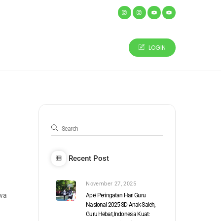
Social Media -
ARTIKEL & BERITA
CONTACT US
LOGIN
Recent Post
November 27, 2025
ewa
Apel Peringatan Hari Guru
Nasional 2025 SD Anak Saleh,
Guru Hebat, Indonesia Kuat: