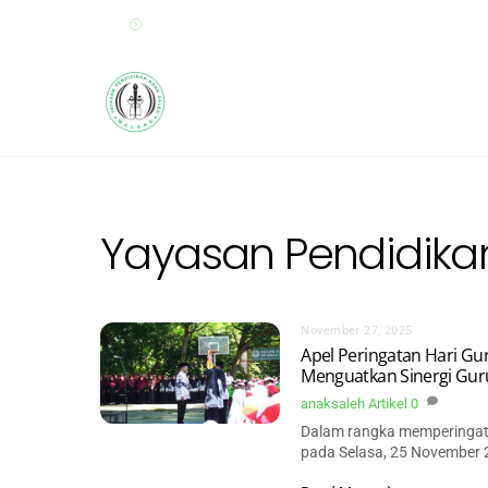
Skip
Sekolah Anak Saleh Malang
to
content
HOME
PAUD
SD
Yayasan Pendidika
November 27, 2025
Apel Peringatan Hari Gu
Menguatkan Sinergi Guru
anaksaleh
Artikel
0
Dalam rangka memperingati
pada Selasa, 25 November 2