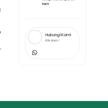
Islami
]
u
Hubungi Kami
Klik disini !
D