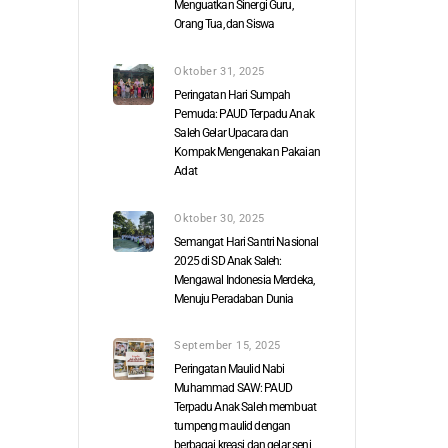
Menguatkan Sinergi Guru,
Orang Tua, dan Siswa
Oktober 31, 2025
Peringatan Hari Sumpah
Pemuda: PAUD Terpadu Anak
Saleh Gelar Upacara dan
Kompak Mengenakan Pakaian
Adat
Oktober 30, 2025
Semangat Hari Santri Nasional
2025 di SD Anak Saleh:
Mengawal Indonesia Merdeka,
Menuju Peradaban Dunia
September 15, 2025
Peringatan Maulid Nabi
Muhammad SAW: PAUD
Terpadu Anak Saleh membuat
tumpeng maulid dengan
berbagai kreasi dan gelar seni