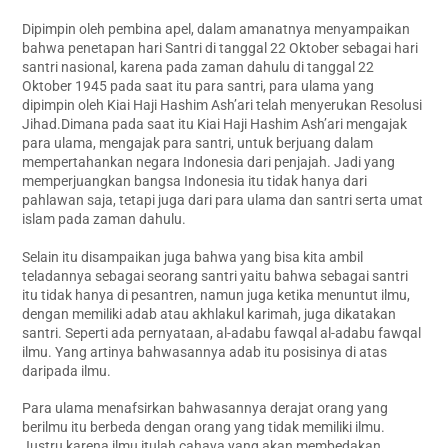
Dipimpin oleh pembina apel, dalam amanatnya menyampaikan
bahwa penetapan hari Santri di tanggal 22 Oktober sebagai hari
santri nasional, karena pada zaman dahulu di tanggal 22
Oktober 1945 pada saat itu para santri, para ulama yang
dipimpin oleh Kiai Haji Hashim Ash’ari telah menyerukan Resolusi
Jihad.Dimana pada saat itu Kiai Haji Hashim Ash’ari mengajak
para ulama, mengajak para santri, untuk berjuang dalam
mempertahankan negara Indonesia dari penjajah. Jadi yang
memperjuangkan bangsa Indonesia itu tidak hanya dari
pahlawan saja, tetapi juga dari para ulama dan santri serta umat
islam pada zaman dahulu.
Selain itu disampaikan juga bahwa yang bisa kita ambil
teladannya sebagai seorang santri yaitu bahwa sebagai santri
itu tidak hanya di pesantren, namun juga ketika menuntut ilmu,
dengan memiliki adab atau akhlakul karimah, juga dikatakan
santri. Seperti ada pernyataan, al-adabu fawqal al-adabu fawqal
ilmu. Yang artinya bahwasannya adab itu posisinya di atas
daripada ilmu.
Para ulama menafsirkan bahwasannya derajat orang yang
berilmu itu berbeda dengan orang yang tidak memiliki ilmu.
Justru karena ilmu itulah cahaya yang akan membedakan