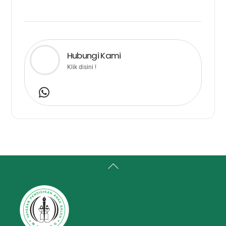
Hubungi Kami
Klik disini !
Back
To
Top