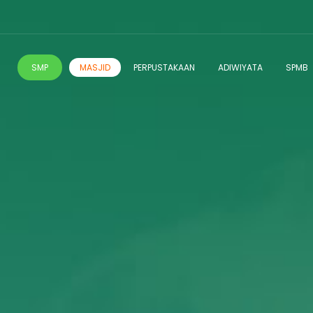
SMP
MASJID
PERPUSTAKAAN
ADIWIYATA
SPMB