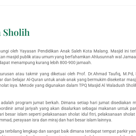
 Sholih
ngi oleh Yayasan Pendidikan Anak Saleh Kota Malang. Masjid ini ter
n masjid publik atau umum yang berfahamkan Ahlusunnah wal Jamaah. M
g dapat menampung kurang lebih 800-900 jamaah.
usan atau takmir yang diketuai oleh Prof. Dr.Ahmad Taufiq, M.Pd, S
 dan belajar Al-Quran untuk anak-anak yang bermukim disekeitar masjid
holat isya. Metode yang digunakan dalam TPQ Masjid Al Waladush Sholih
 adalah program jumat berkah. Dimana setiap hari jumat disediakan m
rdinir amal jariyah yang akan disalurkan sebagai makanan untuk para
 besar islam seperti pelaksanaan sholat idul fitri, pelaksanaan sholat
mad, perayaan isra dan miraj dan hari besar islam lainnya.
juga terbilang lengkap dan sangat baik dimana terdapat tempat parkir 