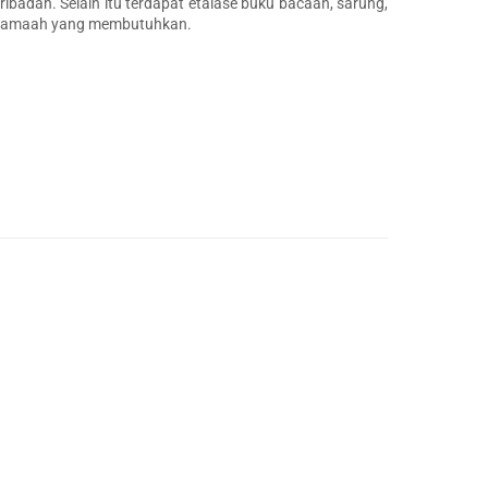
badah. Selain itu terdapat etalase buku bacaan, sarung,
uk jamaah yang membutuhkan.