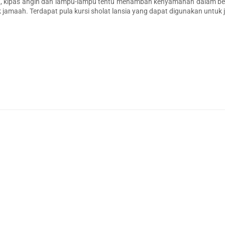
t, kipas angin dan lampu-lampu tentu menambah kenyamanan dalam beri
jamaah. Terdapat pula kursi sholat lansia yang dapat digunakan unt