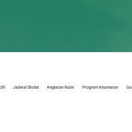
fil
Jadwal Sholat
Kegiatan Rutin
Program Keumatan
Gal