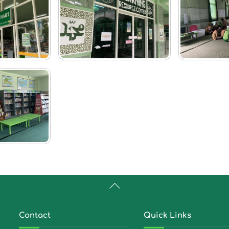
Back
To
Top
Contact
Quick Links