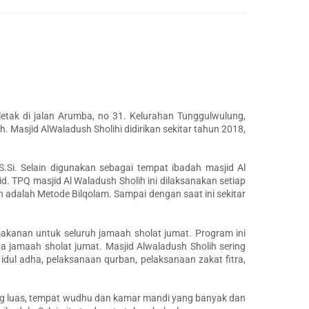
letak di jalan Arumba, no 31. Kelurahan Tunggulwulung,
asjid AlWaladush Sholihi didirikan sekitar tahun 2018,
.Si. Selain digunakan sebagai tempat ibadah masjid Al
. TPQ masjid Al Waladush Sholih ini dilaksanakan setiap
 adalah Metode Bilqolam. Sampai dengan saat ini sekitar
akanan untuk seluruh jamaah sholat jumat. Program ini
 jamaah sholat jumat. Masjid Alwaladush Sholih sering
 idul adha, pelaksanaan qurban, pelaksanaan zakat fitra,
yang luas, tempat wudhu dan kamar mandi yang banyak dan