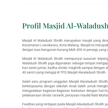
Profil Masjid Al-Waladush
Masjid Al Waladush Sholih merupakan masjid yang dinau
Kecamatan Lowokwaru, Kota Malang. Masjid ini merupaka
dengan luas bangunan kurang lebih 400 m persegi, yan
Masjid Al Waladush Sholih mempunyai susunan kepengur
Waladush Sholih juga digunakan sebagai tempat mengajar
hari senin-jumat, badha sholat maghrib sampai dengan s
40 santri yang mengaji di TPQ Masjid Alwaladush Sholih.
Salah satu program unggulan Masjid Alwaladush Sholih
berkerjasama dengan sekolah Anak Saleh untuk mengkoo
mengadakan kegiatan-kegiatan berkaitan dengan hari-hari
pelaksanaan sholat tarawih, perayaan maulid Nabi Muham
Fasilitas yang terdapat pada Masjid Alwaladush Sholih 