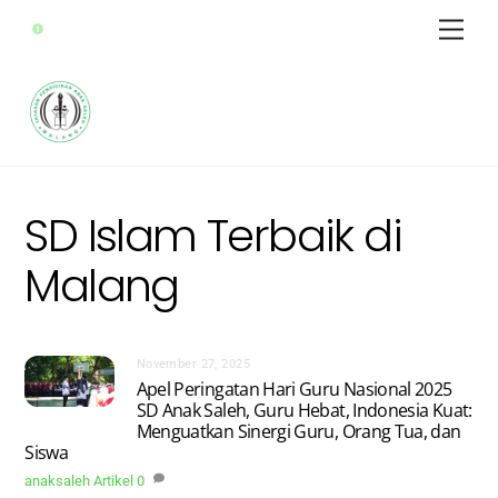
Skip
Men
to
Sekolah Anak Saleh Malang
content
SD Islam Terbaik di
Malang
November 27, 2025
Apel Peringatan Hari Guru Nasional 2025
SD Anak Saleh, Guru Hebat, Indonesia Kuat:
Menguatkan Sinergi Guru, Orang Tua, dan
Siswa
anaksaleh
Artikel
0