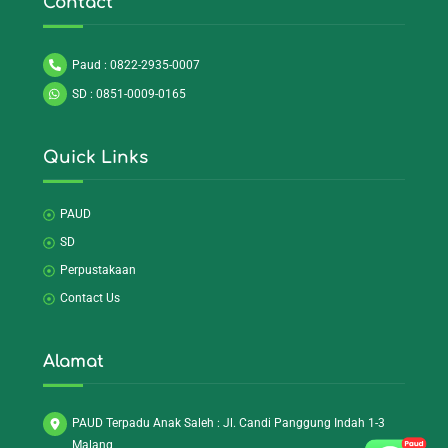
Contact
Paud : 0822-2935-0007
SD : 0851-0009-0165
Quick Links
PAUD
SD
Perpustakaan
Contact Us
Alamat
PAUD Terpadu Anak Saleh : Jl. Candi Panggung Indah 1-3
Malang