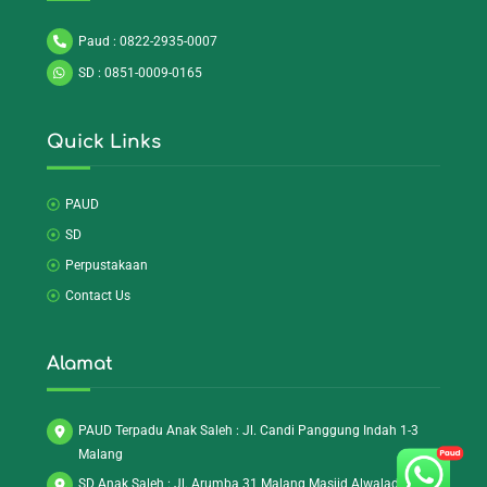
Paud : 0822-2935-0007
SD : 0851-0009-0165
Quick Links
PAUD
SD
Perpustakaan
Contact Us
Alamat
PAUD Terpadu Anak Saleh : Jl. Candi Panggung Indah 1-3
Malang
SD Anak Saleh : Jl. Arumba 31 Malang Masjid Alwaladush