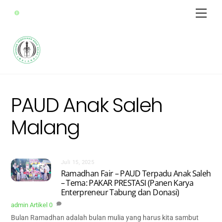
Skip
Men
to
Sekolah Anak Saleh Malang
content
PAUD Anak Saleh
Malang
Juli 15, 2025
Ramadhan Fair – PAUD Terpadu Anak Saleh
– Tema: PAKAR PRESTASI (Panen Karya
Enterpreneur Tabung dan Donasi)
admin
Artikel
0
Bulan Ramadhan adalah bulan mulia yang harus kita sambut