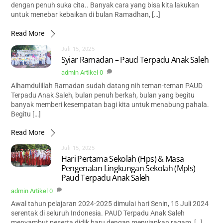
dengan penuh suka cita.. Banyak cara yang bisa kita lakukan
untuk menebar kebaikan di bulan Ramadhan, […]
Read More
Juli 15, 2025
Syiar Ramadan – Paud Terpadu Anak Saleh
admin
Artikel
0
Alhamdulillah Ramadan sudah datang nih teman-teman PAUD
Terpadu Anak Saleh, bulan penuh berkah, bulan yang begitu
banyak memberi kesempatan bagi kita untuk menabung pahala.
Begitu […]
Read More
Juli 15, 2025
Hari Pertama Sekolah (Hps) & Masa
Pengenalan Lingkungan Sekolah (Mpls)
Paud Terpadu Anak Saleh
admin
Artikel
0
Awal tahun pelajaran 2024-2025 dimulai hari Senin, 15 Juli 2024
serentak di seluruh Indonesia. PAUD Terpadu Anak Saleh
menyambut peserta didik baru dengan menyiapkan ragam […]