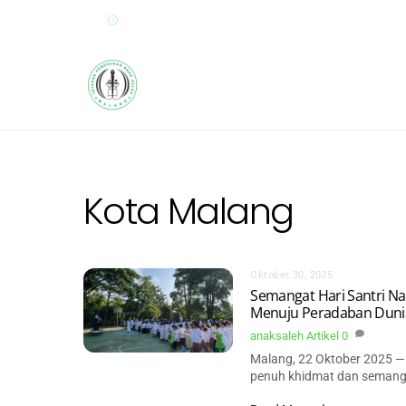
Skip
Sekolah Anak Saleh Malang
to
content
HOME
PAUD
SD
Kota Malang
Oktober 30, 2025
Semangat Hari Santri Na
Menuju Peradaban Duni
anaksaleh
Artikel
0
Malang, 22 Oktober 2025 —
penuh khidmat dan semang