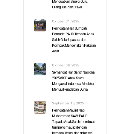
Menguatkan Sinergi Guru,
Orang Tua, dan Siswa
Oktober 31, 2025
Peringatan Hari Sumpah
Pemuda: PAUD Terpadu Anak
Saleh Gelar Upacara dan
Kompak Mengenakan Pakaian
Adat
Oktober 30, 2025
Semangat Hari Santri Nasional
2025 di SD Anak Saleh:
Mengawal Indonesia Merdeka,
Menuju Peradaban Dunia
September 15, 2025
Peringatan Maulid Nabi
Muhammad SAW: PAUD
Terpadu Anak Saleh membuat
tumpeng maulid dengan
berbagai kreasi dan gelar seni