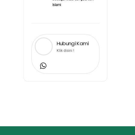
Islami
Hubungi Kami
Klik disini !