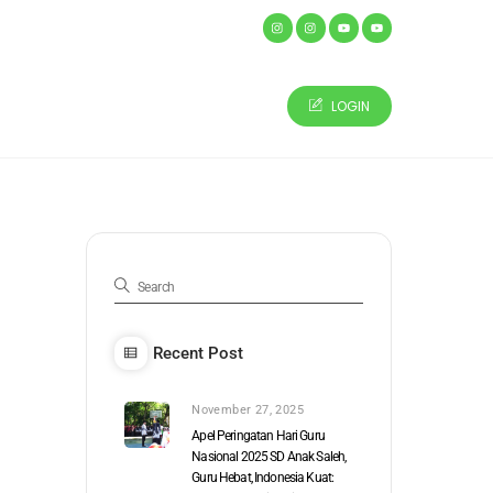
Social Media -
ARTIKEL & BERITA
CONTACT US
LOGIN
Recent Post
November 27, 2025
Apel Peringatan Hari Guru
Nasional 2025 SD Anak Saleh,
Guru Hebat, Indonesia Kuat: