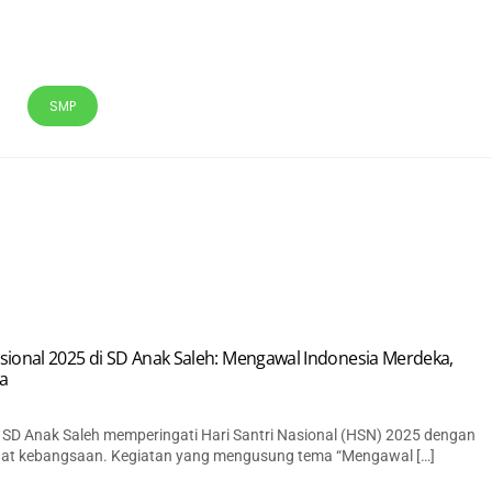
SMP
MASJID
PERPUSTAKAAN
ADIWIYATA
SPMB
sional 2025 di SD Anak Saleh: Mengawal Indonesia Merdeka,
a
 SD Anak Saleh memperingati Hari Santri Nasional (HSN) 2025 dengan
at kebangsaan. Kegiatan yang mengusung tema “Mengawal […]