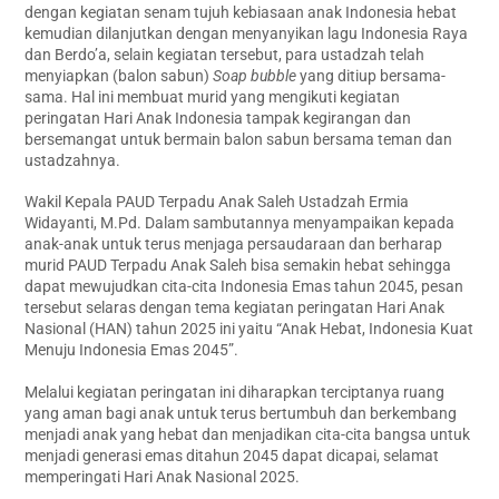
dengan kegiatan senam tujuh kebiasaan anak Indonesia hebat
kemudian dilanjutkan dengan menyanyikan lagu Indonesia Raya
dan Berdo’a, selain kegiatan tersebut, para ustadzah telah
menyiapkan (balon sabun)
Soap bubble
yang ditiup bersama-
sama. Hal ini membuat murid yang mengikuti kegiatan
peringatan Hari Anak Indonesia tampak kegirangan dan
bersemangat untuk bermain balon sabun bersama teman dan
ustadzahnya.
Wakil Kepala PAUD Terpadu Anak Saleh Ustadzah Ermia
Widayanti, M.Pd. Dalam sambutannya menyampaikan kepada
anak-anak untuk terus menjaga persaudaraan dan berharap
murid PAUD Terpadu Anak Saleh bisa semakin hebat sehingga
dapat mewujudkan cita-cita Indonesia Emas tahun 2045, pesan
tersebut selaras dengan tema kegiatan peringatan Hari Anak
Nasional (HAN) tahun 2025 ini yaitu “Anak Hebat, Indonesia Kuat
Menuju Indonesia Emas 2045”.
Melalui kegiatan peringatan ini diharapkan terciptanya ruang
yang aman bagi anak untuk terus bertumbuh dan berkembang
menjadi anak yang hebat dan menjadikan cita-cita bangsa untuk
menjadi generasi emas ditahun 2045 dapat dicapai, selamat
memperingati Hari Anak Nasional 2025.