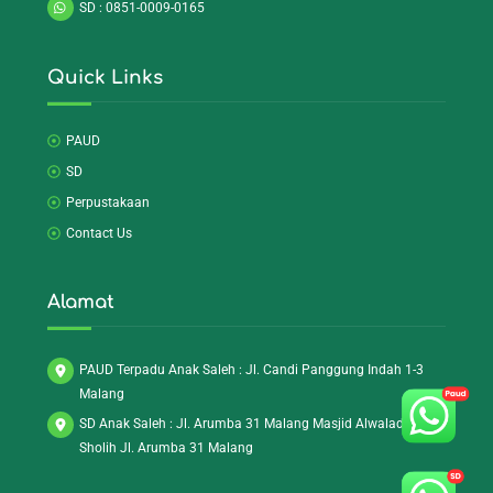
SD : 0851-0009-0165
Quick Links
PAUD
SD
Perpustakaan
Contact Us
Alamat
PAUD Terpadu Anak Saleh : Jl. Candi Panggung Indah 1-3
Malang
SD Anak Saleh : Jl. Arumba 31 Malang Masjid Alwaladush
Sholih Jl. Arumba 31 Malang